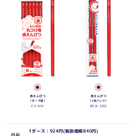
赤えんぴつ
赤えんぴつ
（ダース箱）
（2本パック）
CV-KIV
BCA-260
1ダース：924円(税抜価格840円)
価
格