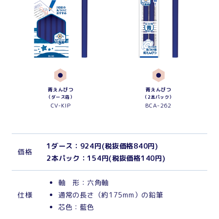
青えんぴつ
青えんぴつ
（ダース箱）
（2本パック）
CV-KIP
BCA-262
1ダース：924円(税抜価格840円)
価
格
2本パック：154円(税抜価格140円)
軸 形：六角軸
仕
様
通常の長さ（約175mm）の鉛筆
芯色：藍色