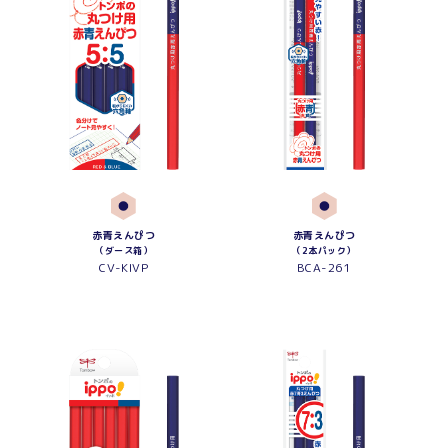
赤青えんぴつ
赤青えんぴつ
（ダース箱）
（2本パック）
CV-KIVP
BCA-261