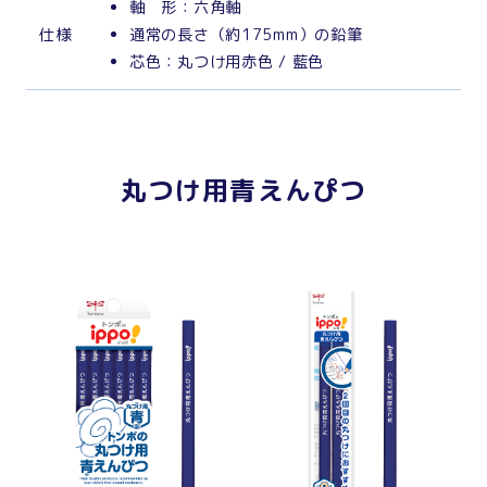
軸 形：六角軸
仕
様
通常の長さ（約175mm）の鉛筆
芯色：丸つけ用赤色 / 藍色
丸つけ用青えんぴつ