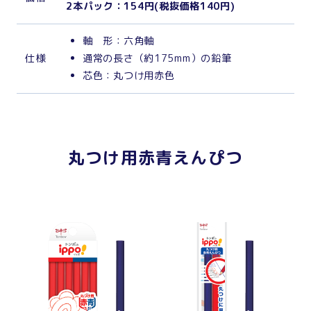
2本パック：154円(税抜価格140円)
軸 形：六角軸
仕
様
通常の長さ（約175mm）の鉛筆
芯色：丸つけ用赤色
丸つけ用赤青えんぴつ