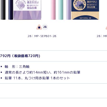
2B
2B：MP-SEPB01-2B
2B：MP
792円（税抜価格720円)
軸 形：三角軸
通常の長さより約14mm短い、約161mmの鉛筆
鉛筆 11本、丸つけ用赤鉛筆 1本のセット