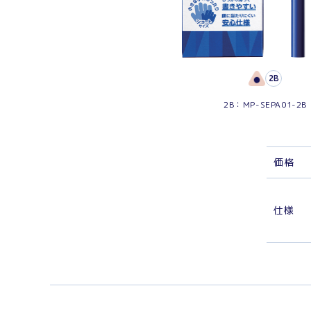
2B
2B：MP-SEPA01-2B
価
格
仕
様