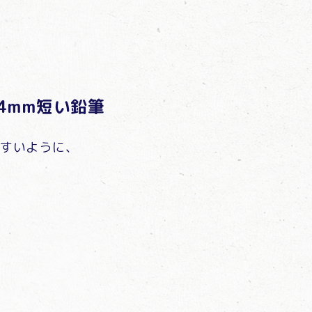
4mm短い鉛筆
すいように、
。